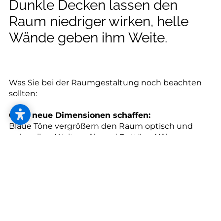
--
Dunkle Decken lassen den
Raum niedriger wirken, helle
Wände geben ihm Weite.
Was Sie bei der Raumgestaltung noch beachten
sollten:
Ganz neue Dimensionen schaffen:
Blaue Töne vergrößern den Raum optisch und
geben ihm Weite, während Rottöne Nähe
vermitteln und den Raum verkleinern. Auch bei
Möbeln wirken helle Farben vergrößernd. Sie
heben das Möbelstück optisch in den
Vordergrund.
Kraft und Ruhe kombinieren:
Wer kräftige Farben an den Wänden hat, sollte