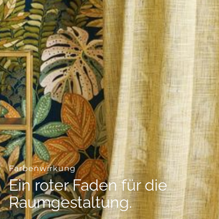
--
--
Farbenwirkung
Ein roter Faden für die
Raumgestaltung.