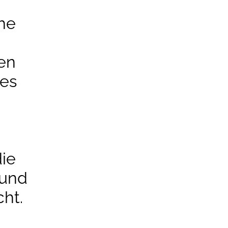
he
en
zes
die
 und
cht.