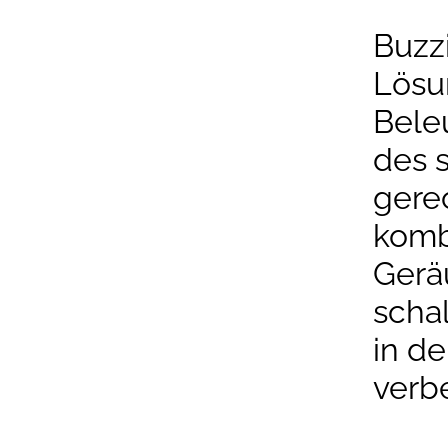
Buzz
Lösu
Bele
des 
gere
komb
Gerä
schal
in d
verbe