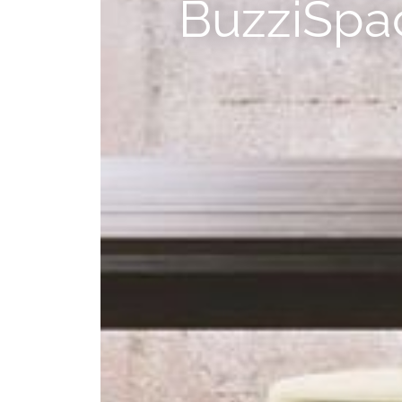
--
BuzziSpa