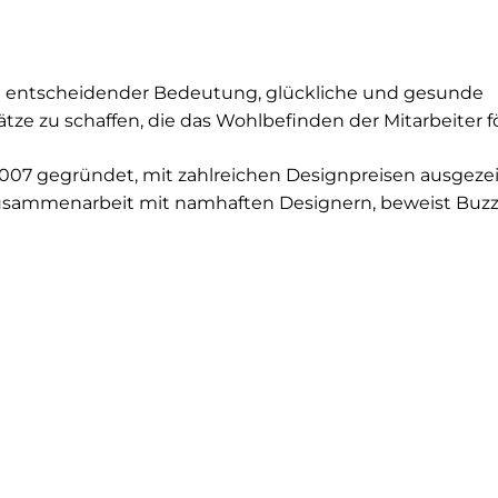
on entscheidender Bedeutung, glückliche und gesunde
ätze zu schaffen, die das Wohlbefinden der Mitarbeiter f
2007 gegründet, mit zahlreichen Designpreisen ausgeze
usammenarbeit mit namhaften Designern, beweist Buzz
vation der Schlüssel zum weltweiten Erfolg ist. Mit Sh
rpen, Chicago, New York, London und Aachen sowie eig
nsstätten in Bladel (NL) und High Point (USA) hat sich 
er Unternehmen als Global Player fest etabliert.