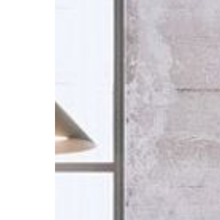
--
--