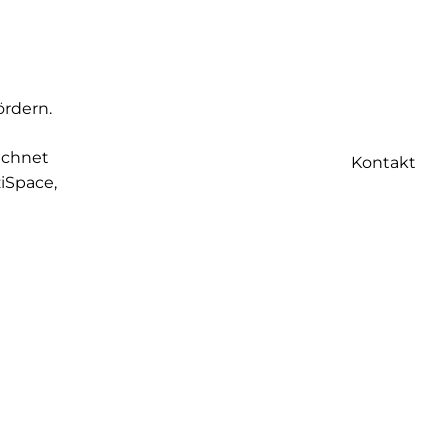
ördern.
ichnet
Kontakt
iSpace,
owrooms
enen
das