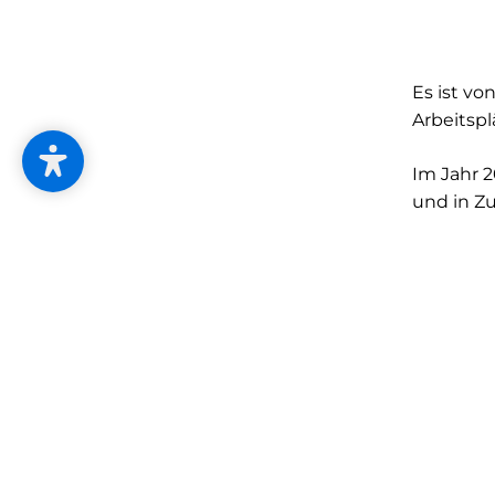
Es ist v
Arbeitspl
Im Jahr 
und in Z
dass Inno
in Antwe
Produktio
Antwerpen