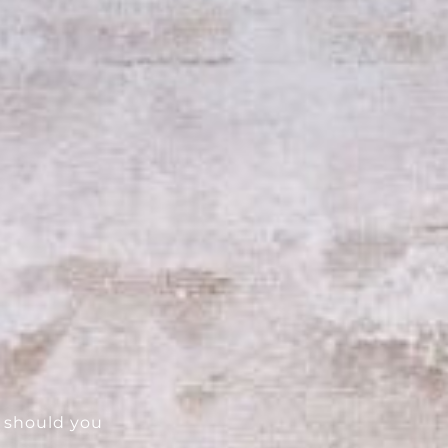
---
o should you