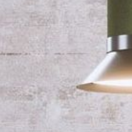
---
---