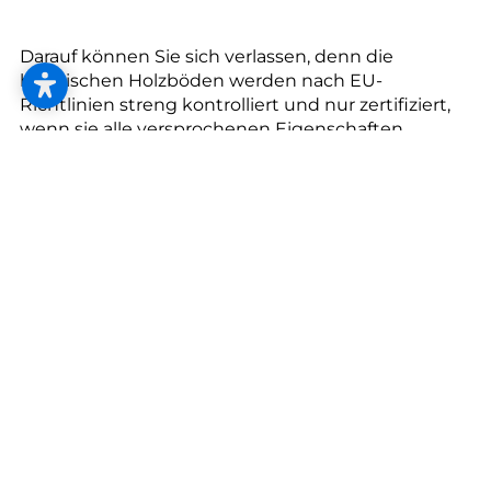
--
Darauf können Sie sich verlassen, denn die
heimischen Holzböden werden nach EU-
Richtlinien streng kontrolliert und nur zertifiziert,
wenn sie alle versprochenen Eigenschaften
erfüllen. Generell gilt in österreichischen
Produktionsstätten das Credo “Vertrauen ist gut,
Kontrolle ist besser”, deswegen finden konstant
Qualitätskontrollen statt.
3 gute Gründe, heimische Holzböden zu kaufen:
Heimisch kaufen ist nachhaltiger:
Der CO2-Fußabdruck ist dank kurzer Lieferwege
relativ klein. Zudem werden durch den Kauf
regionaler Produkte Arbeitsplätze in der
Umgebung gesichert.
Heimisches Holz behält seine Form.
Heimische Holzarten, allen voran die Eiche, kennen